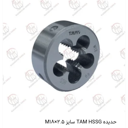
حدیده TAM HSSG سایز M۱۸×۲.۵