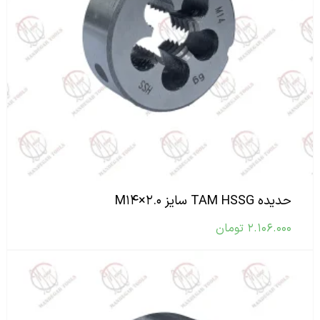
حدیده TAM HSSG سایز M۱۴×۲.۰
۲.۱۰۶.۰۰۰
تومان