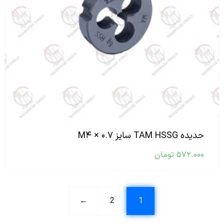
حدیده TAM HSSG سایز M۴ × ۰.۷
۵۷۲.۰۰۰
تومان
←
2
1