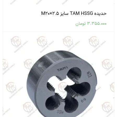
حدیده TAM HSSG سایز M۲۰×۲.۵
۳.۳۵۵.۰۰۰
تومان