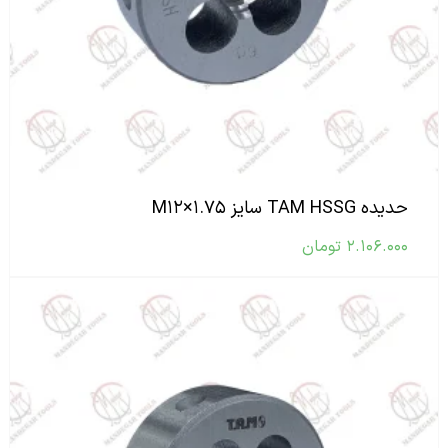
حدیده TAM HSSG سایز M۱۲×۱.۷۵
۲.۱۰۶.۰۰۰
تومان