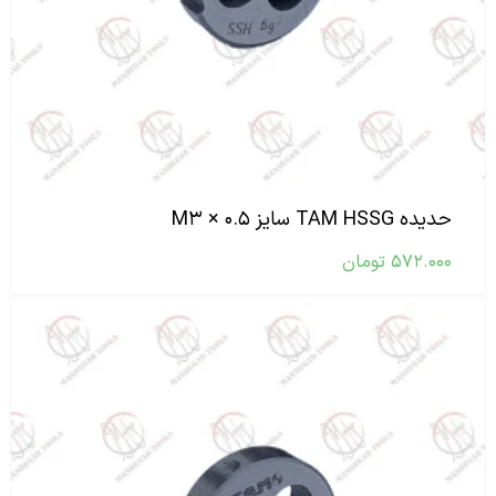
حدیده TAM HSSG سایز M۳ × ۰.۵
۵۷۲.۰۰۰
تومان