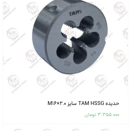
حدیده TAM HSSG سایز M۱۶×۲.۰
۳.۳۵۵.۰۰۰
تومان