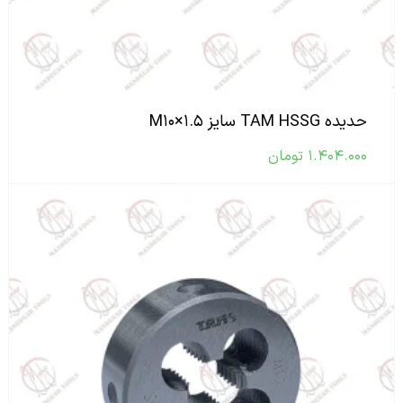
حدیده TAM HSSG سایز M۱۰×۱.۵
۱.۴۰۴.۰۰۰
تومان