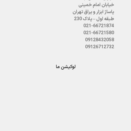
خیابان امام خمینی
پاساژ ابزار و یراق تهران
طبقه اول – پلاک 230
021-66721874
021-66721580
09128432058
09126712732
لوکیشن ما