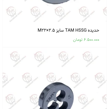
حدیده TAM HSSG سایز M۲۲×۲.۵
۶.۵۰۰.۰۰۰
تومان