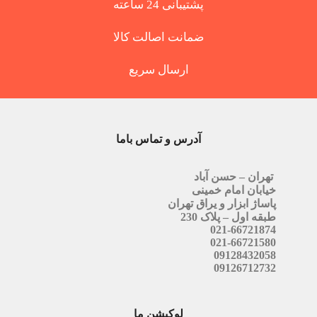
پشتیبانی 24 ساعته
ضمانت اصالت کالا
ارسال سریع
آدرس و تماس باما
تهران – حسن آباد
خیابان امام خمینی
پاساژ ابزار و یراق تهران
طبقه اول – پلاک 230
021-66721874
021-66721580
09128432058
09126712732
لوکیشن ما