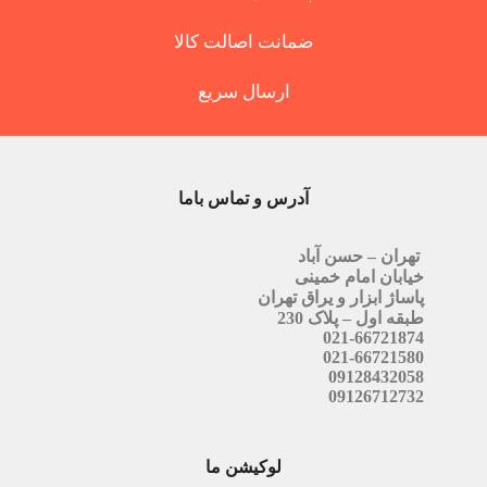
ضمانت اصالت کالا
ارسال سریع
آدرس و تماس باما
تهران – حسن آباد
خیابان امام خمینی
پاساژ ابزار و یراق تهران
طبقه اول – پلاک 230
021-66721874
021-66721580
09128432058
09126712732
لوکیشن ما