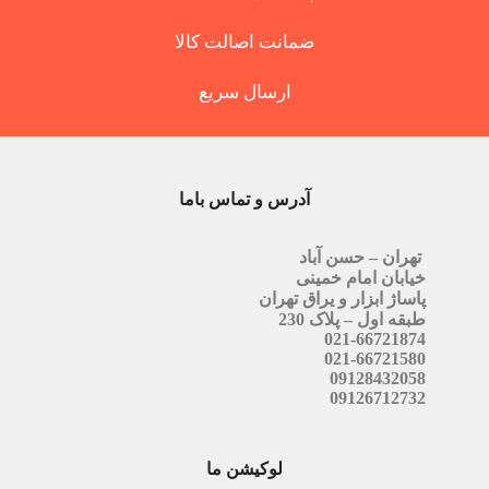
ضمانت اصالت کالا
ارسال سریع
آدرس و تماس باما
تهران – حسن آباد
خیابان امام خمینی
پاساژ ابزار و یراق تهران
طبقه اول – پلاک 230
021-66721874
021-66721580
09128432058
09126712732
لوکیشن ما