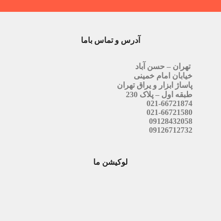
آدرس و تماس باما
تهران – حسن آباد
خیابان امام خمینی
پاساژ ابزار و یراق تهران
طبقه اول – پلاک 230
021-66721874
021-66721580
09128432058
09126712732
لوکیشن ما