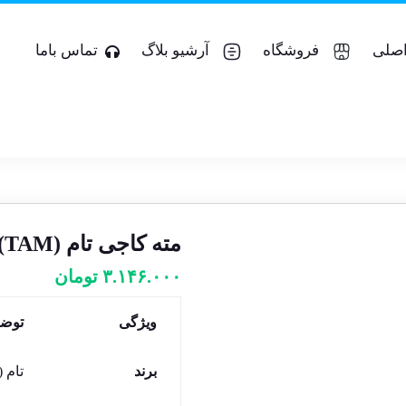
صلی
فروشگاه
آرشیو بلاگ
تماس باما
مته کاجی تام (TAM) مارپیچ مشکی سایز ۴ تا ۳۲ میلی‌متر
۳.۱۴۶.۰۰۰
تومان
ویژگی
توض
برند
تام (TAM)