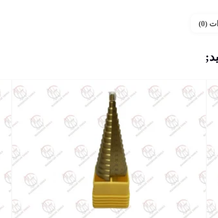
 (0)
د;