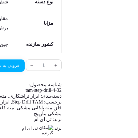
نوع دسته
شش گو
مقاو
مزایا
برش 
کشور سازنده
چین
افزودن به س
شناسه محصول:
tam-step-drill-4-32
دسته‌بندی:
ابزار تراشکاری
,
مته
برچسب:
Step Drill TAM
,
ابزار
فلز
,
مته پلکانی مشکی
,
مته کاج
مشکی مارپیچ
برند:
تی ای ام
برند:
تی ای ام