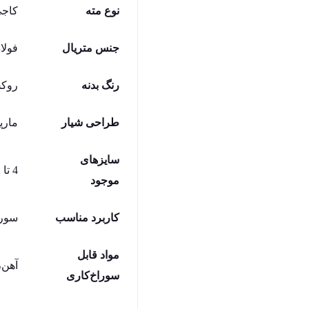
نوع مته
کاجی ما
جنس متریال
فولاد تندبر 2
رنگ بدنه
روک
طراحی شیار
مارپ
سایزهای
4 تا 32 میلی‌متر
موجود
کاربرد مناسب
سورا
مواد قابل
آهن،
سوراخ‌کاری