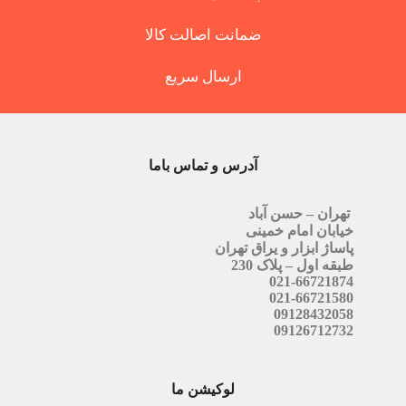
ضمانت اصالت کالا
ارسال سریع
آدرس و تماس باما
تهران – حسن آباد
خیابان امام خمینی
پاساژ ابزار و یراق تهران
طبقه اول – پلاک 230
021-66721874
021-66721580
09128432058
09126712732
لوکیشن ما