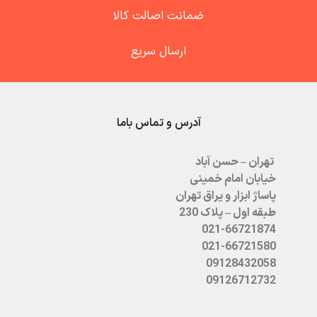
ضمانت اصالت کالا
ارسال سریع
آدرس و تماس باما
تهران – حسن آباد
خیابان امام خمینی
پاساژ ابزار و یراق تهران
طبقه اول – پلاک 230
021-66721874
021-66721580
09128432058
09126712732