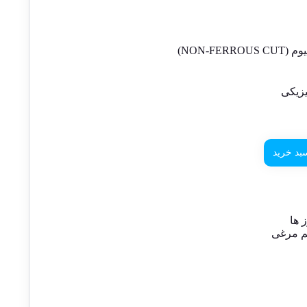
NON-FE)
زیکی
بد خرید
 ها
خم مرغی