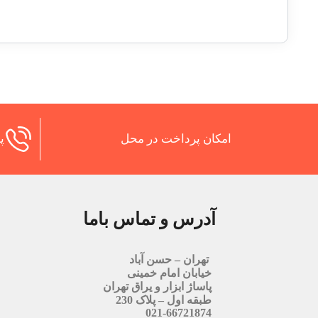
امکان پرداخت در محل
پش
آدرس و تماس باما
تهران – حسن آباد
خیابان امام خمینی
پاساژ ابزار و یراق تهران
طبقه اول – پلاک 230
021-66721874