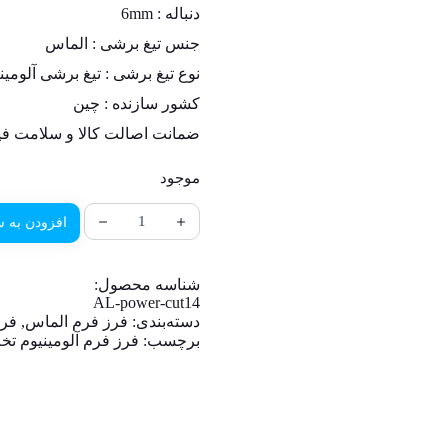
دنباله :
6mm
جنس تیغ برشی :
الماس
نوع تیغ برشی : تیغ برشی آلومینیوم (RROUS CUT
کشور سازنده :
چین
ضمانت اصالت کالا و سلامت فی
موجود
افزودن به س
شناسه محصول:
AL-power-cut14
دسته‌بندی:
فرز فرم الماس
,
فرز
برچسب:
فرز فرم آلومینیوم ت