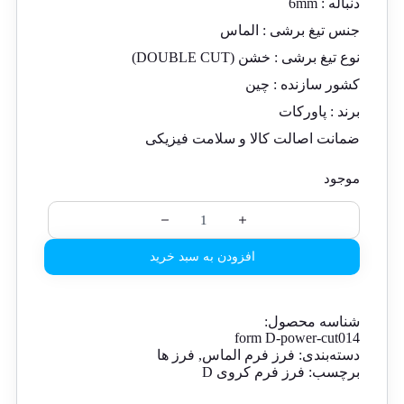
دنباله :
6mm
جنس تیغ برشی :
الماس
نوع تیغ برشی : خشن (DOUBLE CUT)
کشور سازنده :
چین
برند : پاورکات
ضمانت اصالت کالا و سلامت فیزیکی
موجود
افزودن به سبد خرید
شناسه محصول:
form D-power-cut014
دسته‌بندی:
فرز فرم الماس
,
فرز ها
برچسب:
فرز فرم کروی D