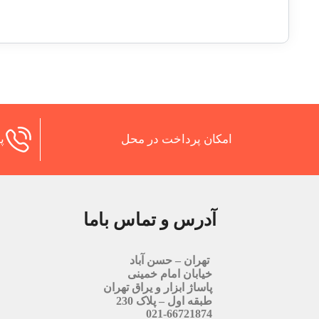
امکان پرداخت در محل
پش
آدرس و تماس باما
تهران – حسن آباد
خیابان امام خمینی
پاساژ ابزار و یراق تهران
طبقه اول – پلاک 230
021-66721874