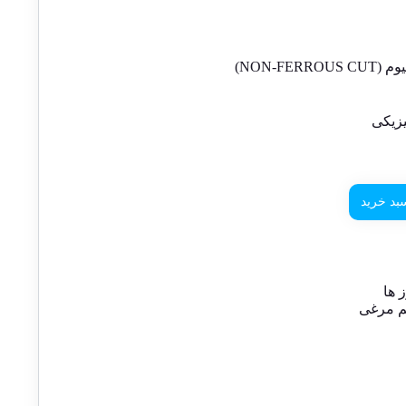
NON-FE)
زیکی
بد خرید
 ها
خم مرغی