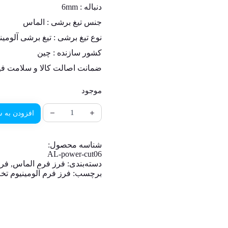
دنباله :
6mm
جنس تیغ برشی :
الماس
نوع تیغ برشی : تیغ برشی آلومینیوم (RROUS CUT
کشور سازنده :
چین
ضمانت اصالت کالا و سلامت فی
موجود
افزودن به س
شناسه محصول:
AL-power-cut06
دسته‌بندی:
فرز فرم الماس
,
فرز
برچسب:
فرز فرم آلومینیوم ت