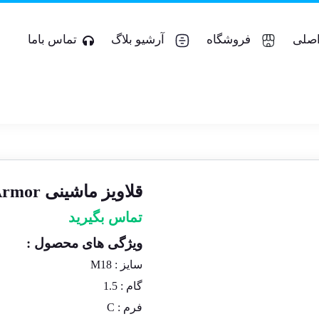
صلی
فروشگاه
آرشیو بلاگ
تماس باما
قلاویز ماشینی M۱۸x۱.۵ Armor
تماس بگیرید
ویژگی های محصول :
سایز : M18
گام : 1.5
فرم : C