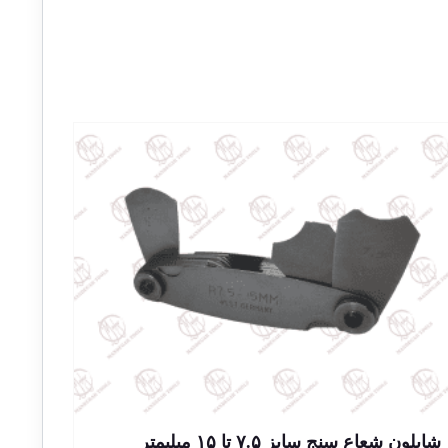
شابلون شعاع سنج سایز ۷.۵ تا ۱۵ میلیمتر