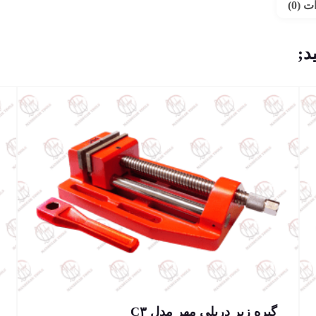
 (0)
د;
گیره زیر دریلی مهر مدل C۳