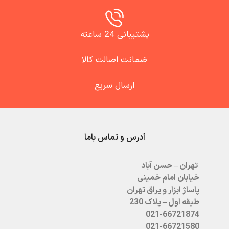
پشتیبانی 24 ساعته
ضمانت اصالت کالا
ارسال سریع
آدرس و تماس باما
تهران – حسن آباد
خیابان امام خمینی
پاساژ ابزار و یراق تهران
طبقه اول – پلاک 230
021-66721874
021-66721580