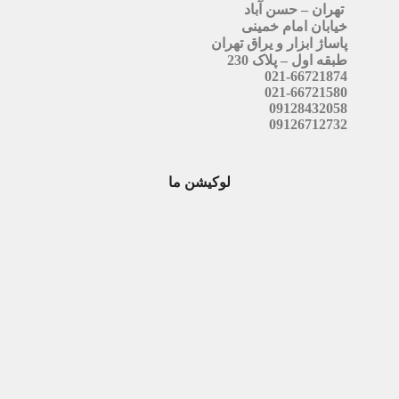
تهران – حسن آباد
خیابان امام خمینی
پاساژ ابزار و یراق تهران
طبقه اول – پلاک 230
021-66721874
021-66721580
09128432058
09126712732
لوکیشن ما