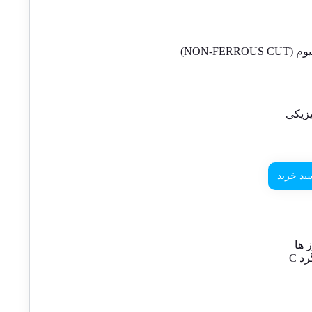
NON-FE)
زیکی
بد خرید
 ها
د C