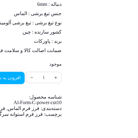
دنباله :
6mm
جنس تیغ برشی :
الماس
نوع تیغ برشی : تیغ برشی آلومینیوم (RROUS CUT
کشور سازنده :
چین
برند : پاورکات
ضمانت اصالت کالا و سلامت فی
موجود
افزودن به س
شناسه محصول:
Al-Form-C-power-cut10
دسته‌بندی:
فرز فرم الماس
,
فرز
برچسب:
فرز فرم استوانه سرگر