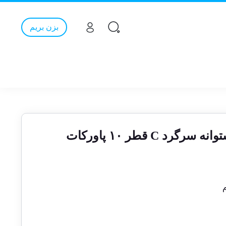
بزن بریم
رد C قطر ۱۰ پاورکات
م