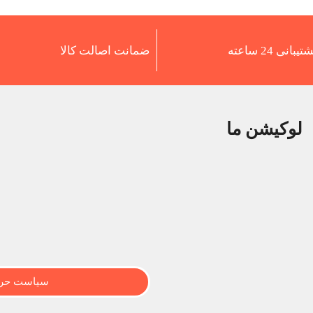
تیبانی 24 ساعته
ضمانت اصالت کالا
لوکیشن ما
سیاست حری