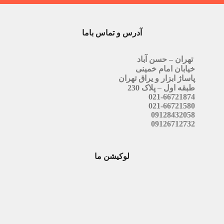
آدرس و تماس باما
تهران – حسن آباد
خیابان امام خمینی
پاساژ ابزار و یراق تهران
طبقه اول – پلاک 230
021-66721874
021-66721580
09128432058
09126712732
لوکیشن ما