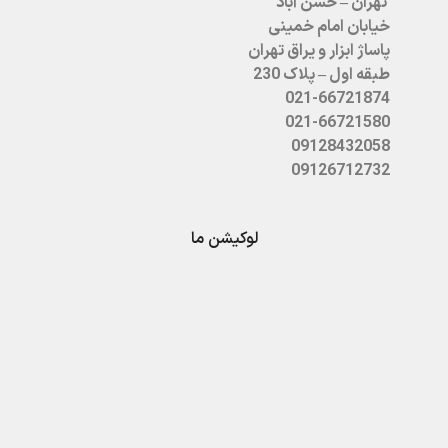
تهران – حسن آباد
خیابان امام خمینی
پاساژ ابزار و یراق تهران
طبقه اول – پلاک 230
021-66721874
021-66721580
09128432058
09126712732
لوکیشن ما