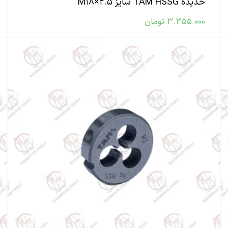
حدیده TAM HSSG سایز M۱۸×۲.۵
۳.۳۵۵.۰۰۰
تومان