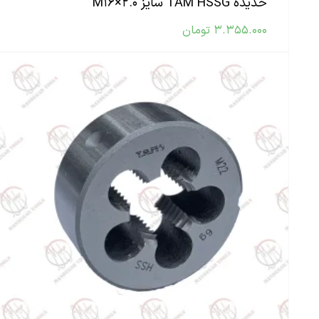
حدیده TAM HSSG سایز M۱۶×۲.۰
۳.۳۵۵.۰۰۰
تومان