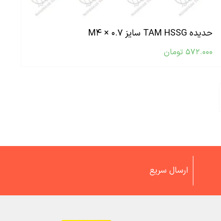
حدیده TAM HSSG سایز M۴ × ۰.۷
۵۷۲.۰۰۰
تومان
ارسال سریع