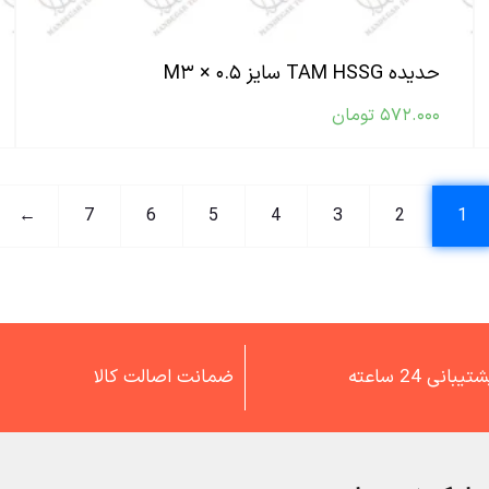
حدیده TAM HSSG سایز M۳ × ۰.۵
۵۷۲.۰۰۰
تومان
←
7
6
5
4
3
2
1
تیبانی 24 ساعته
ضمانت اصالت کالا