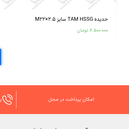
حدیده TAM HSSG سایز M۲۲×۲.۵
۶.۵۰۰.۰۰۰
تومان
امکان پرداخت در محل
پش