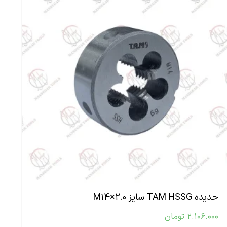
حدیده TAM HSSG سایز M۱۴×۲.۰
۲.۱۰۶.۰۰۰
تومان