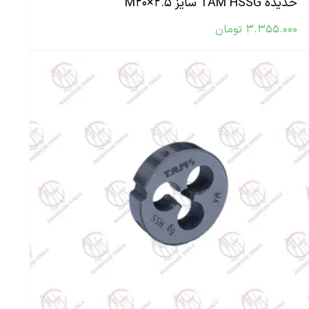
حدیده TAM HSSG سایز M۲۰×۲.۵
۳.۳۵۵.۰۰۰
تومان