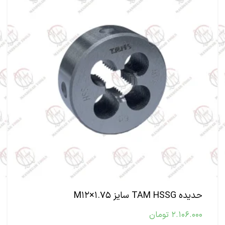
حدیده TAM HSSG سایز M۱۲×۱.۷۵
۲.۱۰۶.۰۰۰
تومان