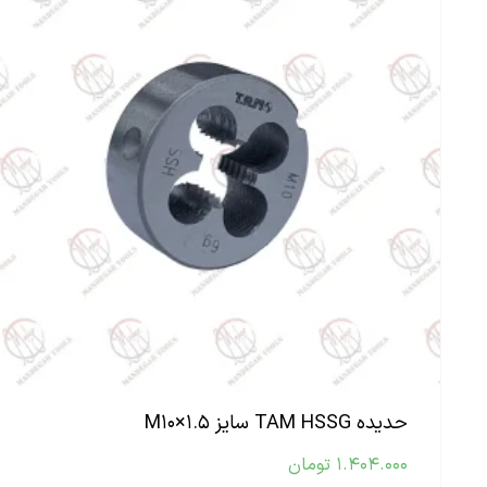
حدیده TAM HSSG سایز M۱۰×۱.۵
۱.۴۰۴.۰۰۰
تومان