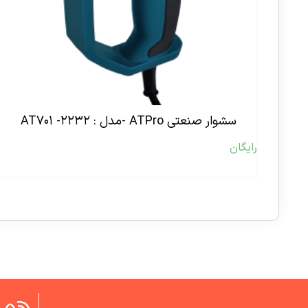
سشوار صنعتی ATPro -مدل : AT۷۰۱ -۲۲۳۲
رایگان