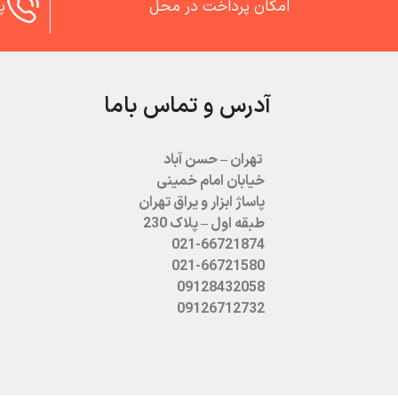
امکان پرداخت در محل
پش
آدرس و تماس باما
تهران – حسن آباد
خیابان امام خمینی
پاساژ ابزار و یراق تهران
طبقه اول – پلاک 230
021-66721874
021-66721580
09128432058
09126712732