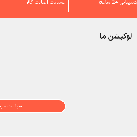
تیبانی 24 ساعته
ضمانت اصالت کالا
لوکیشن ما
سیاست حری