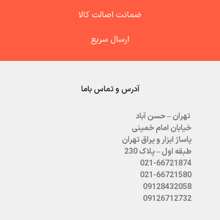
ضمانت اصالت کالا
ارسال سریع
آدرس و تماس باما
تهران – حسن آباد
خیابان امام خمینی
پاساژ ابزار و یراق تهران
طبقه اول – پلاک 230
021-66721874
021-66721580
09128432058
09126712732