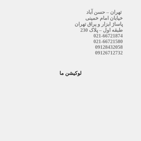
تهران – حسن آباد
خیابان امام خمینی
پاساژ ابزار و یراق تهران
طبقه اول – پلاک 230
021-66721874
021-66721580
09128432058
09126712732
لوکیشن ما