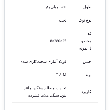
طول
280 میلی‌متر
نوع نوک
تخت
کد
محصو
25×280×18
ل نمونه
جنس
فولاد آلیاژی سخت‌کاری شده
برند
T.A.M
تخریب مصالح سنگین مانند
کاربرد
بتن، سنگ، ملات فشرده