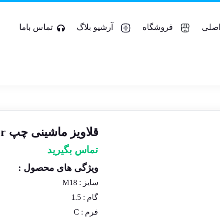
صلی
فروشگاه
آرشیو بلاگ
تماس باما
قلاویز ماشینی چپ M۱۸x۱.۵ Armor
تماس بگیرید
ویژگی های محصول :
سایز : M18
گام : 1.5
فرم : C