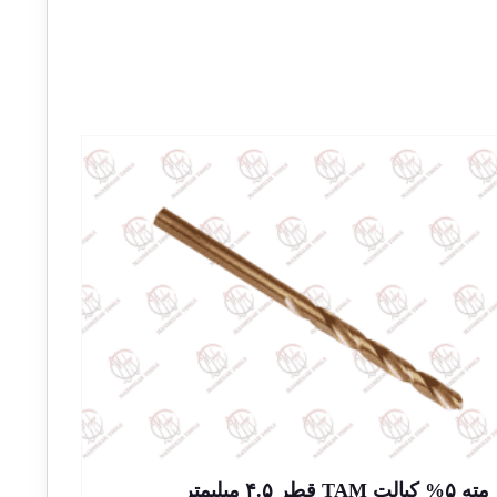
مته ۵% کبالت TAM قطر ۴.۵ میلیمتر