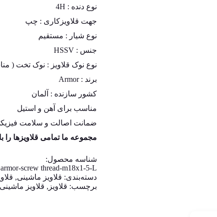
نوع دنده : 4H
جهت قلاویزکاری : چپ
نوع شیار : مستقیم
جنس : HSSV
نوع نوک قلاویز : نوک تخت ( من
برند : Armor
کشور سازنده : آلمان
مناسب برای آهن و استیل
ضمانت اصالت و سلامت فیزیکی 
مجموعه ما تمامی قلاویزها را ب
شناسه محصول:
armor-screw thread-m18x1-5-L
دسته‌بندی:
قلاویز ماشینی
,
قلاوی
برچسب:
قلاویز
,
قلاویز ماشینی