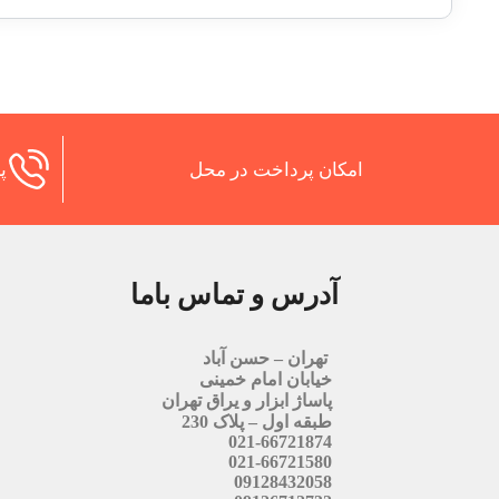
امکان پرداخت در محل
پش
آدرس و تماس باما
تهران – حسن آباد
خیابان امام خمینی
پاساژ ابزار و یراق تهران
طبقه اول – پلاک 230
021-66721874
021-66721580
09128432058