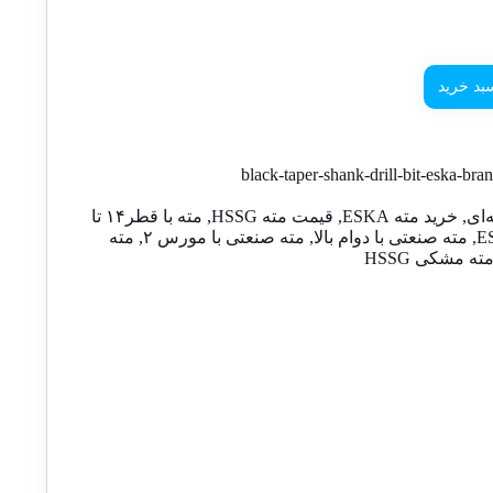
بد خرید
black-taper-shank-drill-bit-eska-br
‌ای
,
خرید مته ESKA
,
قیمت مته HSSG
,
مته با قطر۱۴ تا
,
مته صنعتی با دوام بالا
,
مته صنعتی با مورس ۲
,
مته
ته مشکی HSSG