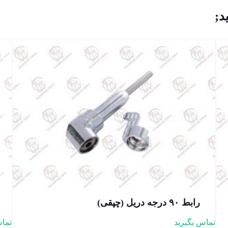
د;
رابط ۹۰ درجه دریل (چپقی)
تماس بگیرید
تماس