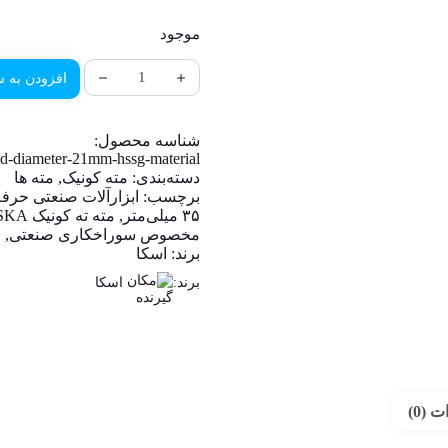
موجود
افزودن به س
شناسه محصول:
and-diameter-21mm-hssg-material
دسته‌بندی:
مته کونیک
,
مته ها
برچسب:
ابزارآلات صنعتی حرفه
۳۵ میلی‌متر
,
مته ته کونیک ESKA
مخصوص سوراخکاری صنعتی
,
م
برند:
اسکا
برند:
اسکا
 (0)