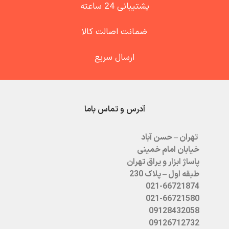
پشتیبانی 24 ساعته
ضمانت اصالت کالا
ارسال سریع
آدرس و تماس باما
تهران – حسن آباد
خیابان امام خمینی
پاساژ ابزار و یراق تهران
طبقه اول – پلاک 230
021-66721874
021-66721580
09128432058
09126712732