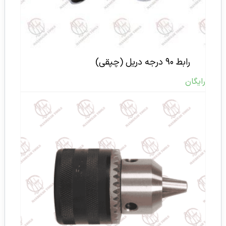
رابط ۹۰ درجه دریل (چپقی)
رایگان