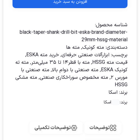
افزودن به سبد خرید
شناسه محصول:
black-taper-shank-drill-bit-eska-brand-diameter-
29mm-hssg-material
دسته‌بندی:
مته کونیک
,
مته ها
برچسب:
ابزارآلات صنعتی حرفه‌ای
,
خرید مته ESKA
,
قیمت مته HSSG
,
مته با قطر۱۴ تا ۳۵ میلی‌متر
,
مته ته
کونیک ESKA
,
مته صنعتی با دوام بالا
,
مته صنعتی با
مورس ۲
,
مته مخصوص سوراخکاری صنعتی
,
مته مشکی
HSSG
برند:
اسکا
برند:
اسکا
توضیحات
توضیحات تکمیلی