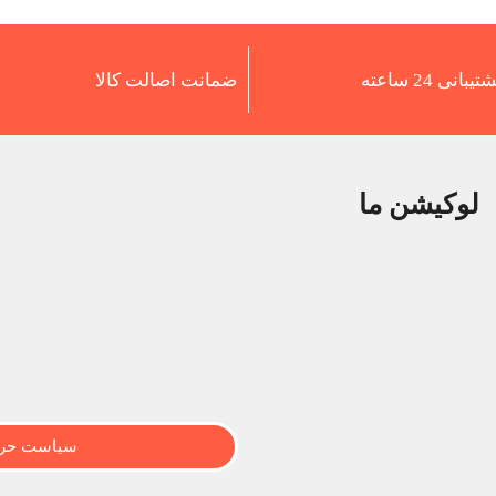
تیبانی 24 ساعته
ضمانت اصالت کالا
لوکیشن ما
سیاست حری