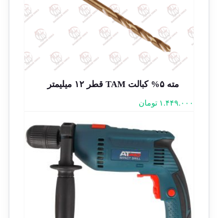
مته ۵% کبالت TAM قطر ۱۲ میلیمتر
۱.۴۴۹.۰۰۰
تومان