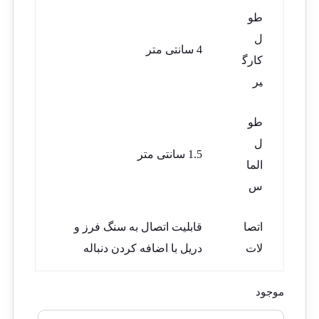
طو
ل
4 سانتی متر
کارگ
یر
طو
ل
1.5 سانتی متر
الما
س
اتصا
قابلیت اتصال به سنگ فرز و
لات
دریل با اضافه کردن دنباله
موجود