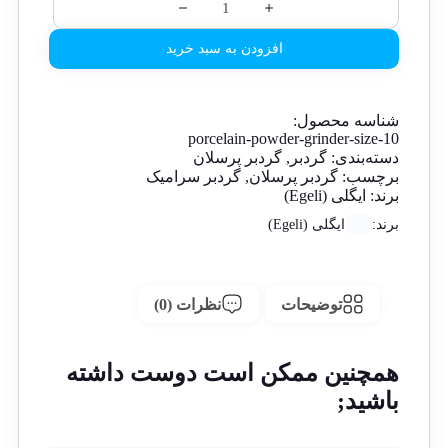
افزودن به سبد خرید
شناسه محصول:
porcelain-powder-grinder-size-10
دسته‌بندی:
گردبر
,
گردبر پرسلان
برچسب:
گردبر پرسلان
,
گردبر سرامیک
برند:
ایگلی (Egeli)
برند:
ایگلی (Egeli)
توضیحات
نظرات (0)
همچنین ممکن است دوست داشته
باشید;