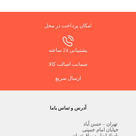
امکان پرداخت در محل
پشتیبانی 24 ساعته
ضمانت اصالت کالا
ارسال سریع
آدرس و تماس باما
تهران – حسن آباد
خیابان امام خمینی
پاساژ ابزار و یراق تهران