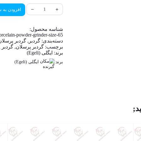
افزودن به س
شناسه محصول:
orcelain-powder-grinder-size-65
دسته‌بندی:
گردبر
,
گردبر پرسلان
برچسب:
گردبر پرسلان
,
گردبر 
برند:
ایگلی (Egeli)
برند:
ایگلی (Egeli)
د;