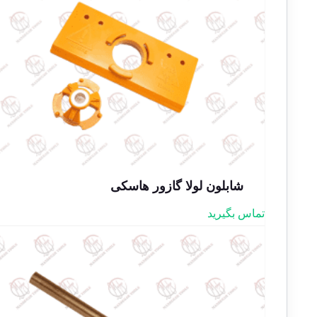
شابلون لولا گازور هاسکی
تماس بگیرید