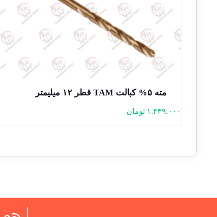
مته ۵% کبالت TAM قطر ۱۲ میلیمتر
۱.۴۴۹.۰۰۰
تومان