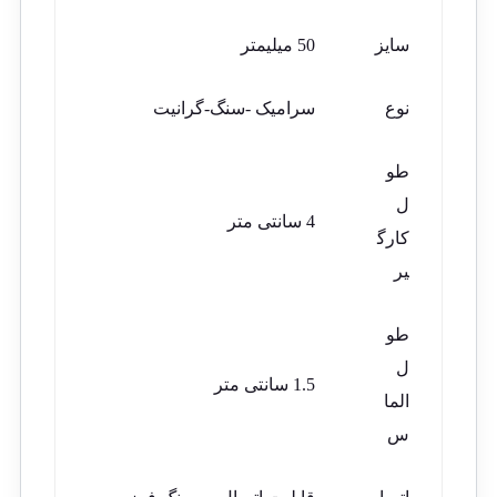
سایز
50 میلیمتر
نوع
سرامیک -سنگ-گرانیت
طو
ل
4 سانتی متر
کارگ
یر
طو
ل
1.5 سانتی متر
الما
س