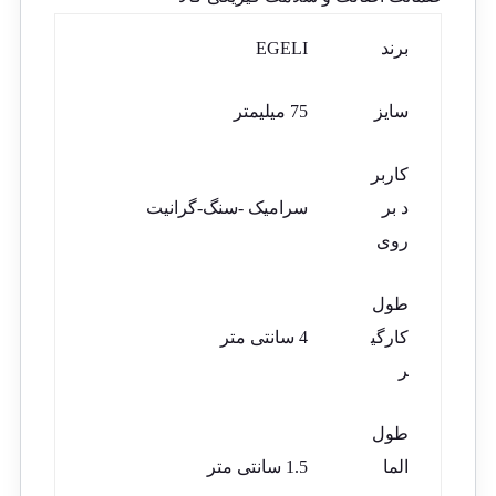
برند
EGELI
سایز
75 میلیمتر
کاربر
د بر
سرامیک -سنگ-گرانیت
روی
طول
کارگی
4 سانتی متر
ر
طول
الما
1.5 سانتی متر