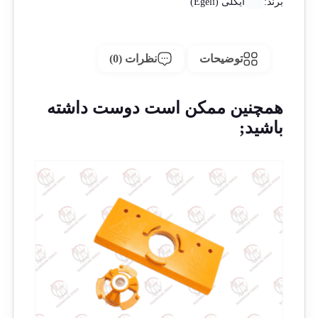
برند:
ایگلی (Egeli)
توضیحات
نظرات (0)
همچنین ممکن است دوست داشته
باشید;