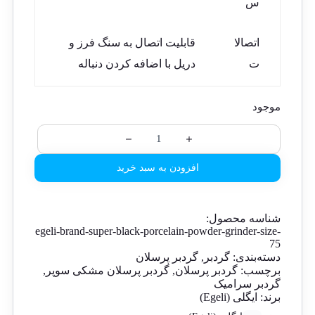
س
اتصالا
قابلیت اتصال به سنگ فرز و
ت
دریل با اضافه کردن دنباله
موجود
افزودن به سبد خرید
شناسه محصول:
egeli-brand-super-black-porcelain-powder-grinder-size-
75
دسته‌بندی:
گردبر
,
گردبر پرسلان
برچسب:
گردبر پرسلان
,
گردبر پرسلان مشکی سوپر
,
گردبر سرامیک
برند:
ایگلی (Egeli)