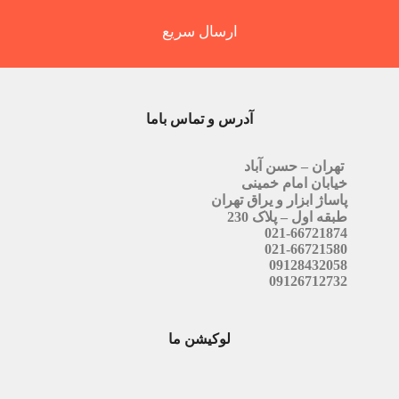
ارسال سریع
آدرس و تماس باما
تهران – حسن آباد
خیابان امام خمینی
پاساژ ابزار و یراق تهران
طبقه اول – پلاک 230
021-66721874
021-66721580
09128432058
09126712732
لوکیشن ما