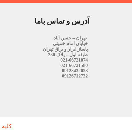
آدرس و تماس باما
تهران – حسن آباد
خیابان امام خمینی
پاساژ ابزار و یراق تهران
طبقه اول – پلاک 230
021-66721874
021-66721580
09128432058
09126712732
کلیه 