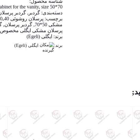
شناسه محصول:
abinet for the vanity, size 50*70
دسته‌بندی:
گردبر
,
گردبر پرسلان
برچسب:
پرسلان روشوئی 40ـ60
مشکی 50*70
,
گردبر پرسلان
,
گر
پرسلان مشکی ایگلی مخصوص 
برند:
ایگلی (Egeli)
برند:
ایگلی (Egeli)
د;