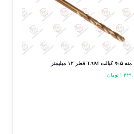
مته ۵% کبالت TAM قطر ۱۲ میلیمتر
۱.۴۴۹.
تومان