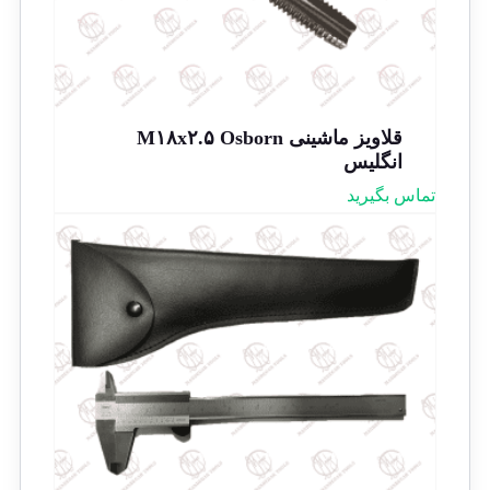
قلاویز ماشینی M۱۸x۲.۵ Osborn
انگلیس
تماس بگیرید