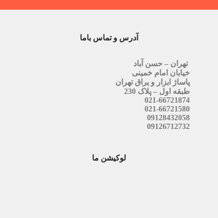
آدرس و تماس باما
تهران – حسن آباد
خیابان امام خمینی
پاساژ ابزار و یراق تهران
طبقه اول – پلاک 230
021-66721874
021-66721580
09128432058
09126712732
لوکیشن ما