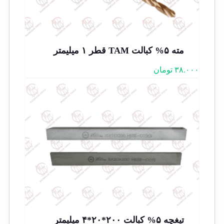
مته ۵% کبالت TAM قطر ۱ میلیمتر
۳۸.۰۰۰
تومان
تیغچه ۵% کبالت ۲۰۰*۲۰*۴ میلیمتر