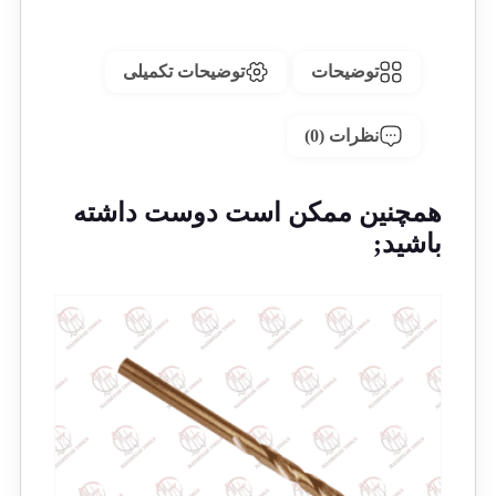
توضیحات
توضیحات تکمیلی
نظرات (0)
همچنین ممکن است دوست داشته
باشید;