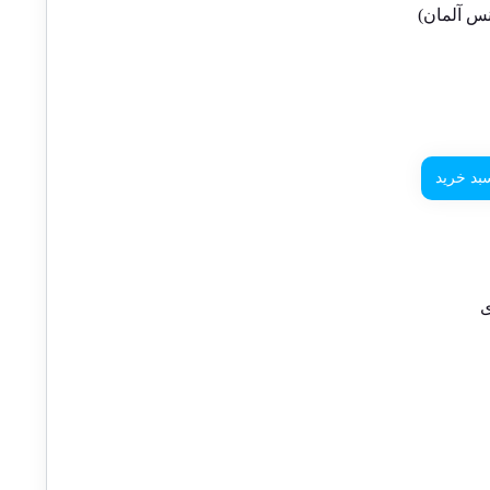
س آلمان)
بد خرید
ی