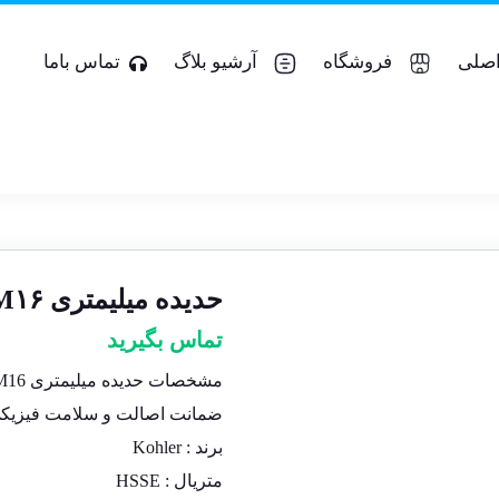
صلی
فروشگاه
آرشیو بلاگ
تماس باما
حدیده میلیمتری M۱۶
تماس بگیرید
مشخصات حدیده میلیمتری M16 کهلر
ضمانت اصالت و سلامت فیزیکی 
برند : Kohler
متریال : HSSE