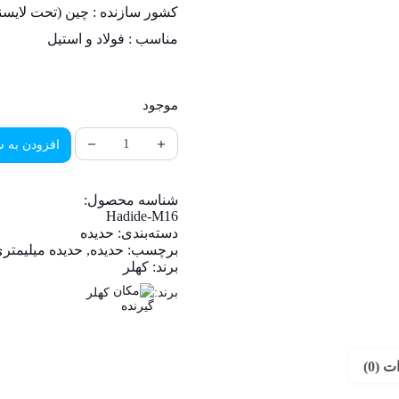
کشور سازنده : چین (تحت لایسن
مناسب : فولاد و استیل
موجود
افزودن به س
شناسه محصول:
Hadide-M16
دسته‌بندی:
حدیده
برچسب:
حدیده
,
حدیده میلیمتر
برند:
کهلر
برند:
کهلر
 (0)