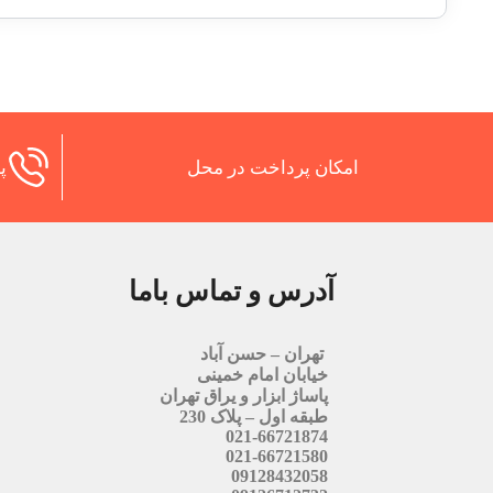
امکان پرداخت در محل
پش
آدرس و تماس باما
تهران – حسن آباد
خیابان امام خمینی
پاساژ ابزار و یراق تهران
طبقه اول – پلاک 230
021-66721874
021-66721580
09128432058