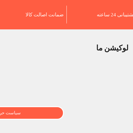
تیبانی 24 ساعته
ضمانت اصالت کالا
لوکیشن ما
سیاست حری