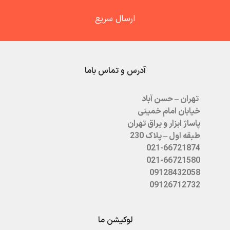
ارسال سریع
آدرس و تماس باما
تهران – حسن آباد
خیابان امام خمینی
پاساژ ابزار و یراق تهران
طبقه اول – پلاک 230
021-66721874
021-66721580
09128432058
09126712732
لوکیشن ما