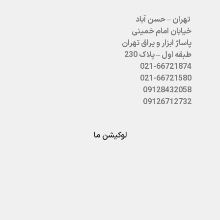
تهران – حسن آباد
خیابان امام خمینی
پاساژ ابزار و یراق تهران
طبقه اول – پلاک 230
021-66721874
021-66721580
09128432058
09126712732
لوکیشن ما