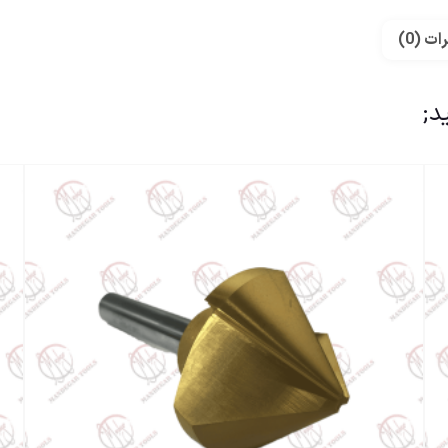
ات (0)
د;