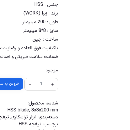
جنس : HSS
برند : زبرا (WORK)
طول : 200 میلیمتر
سایز : 8*8 میلیمتر
ساخت : چین
باکیفیت فوق العاده و رضایتمن
ضمانت سلامت فیزیکی و اصالت 
موجود
افزودن به س
شناسه محصول:
HSS blade, 8x8x200 mm
دسته‌بندی:
ابزار تراشکاری
,
تیغچه
برچسب:
تیغچه HSS