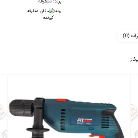
برند:
متفرقه
برند:
متفرقه
ات (0)
د;