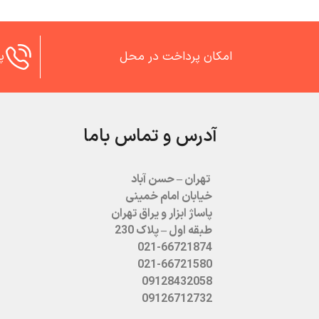
امکان پرداخت در محل
پش
آدرس و تماس باما
تهران – حسن آباد
خیابان امام خمینی
پاساژ ابزار و یراق تهران
طبقه اول – پلاک 230
021-66721874
021-66721580
09128432058
09126712732