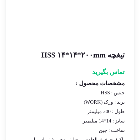
تیغچه HSS ۱۴*۱۴*۲۰۰mm
تماس بگیرید
مشخصات محصول :
جنس : HSS
برند : ورک (WORK)
طول : 200 میلیمتر
سایز : 14*14 میلیمتر
ساخت : چین
باکیفیت فوق العاده و رضایتمندی مشتریان ما