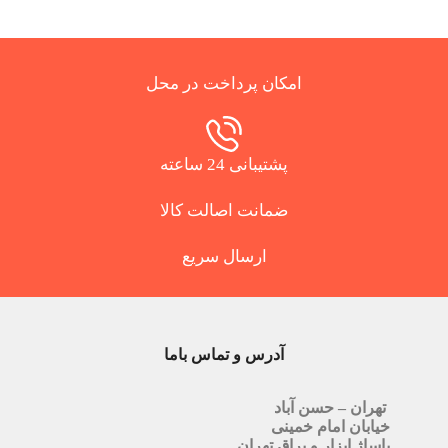
امکان پرداخت در محل
پشتیبانی 24 ساعته
ضمانت اصالت کالا
ارسال سریع
آدرس و تماس باما
تهران – حسن آباد
خیابان امام خمینی
پاساژ ابزار و یراق تهران