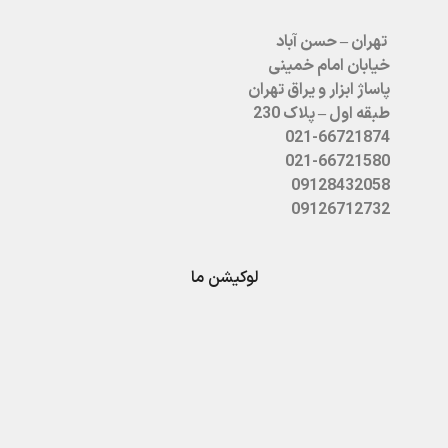
تهران – حسن آباد
خیابان امام خمینی
پاساژ ابزار و یراق تهران
طبقه اول – پلاک 230
021-66721874
021-66721580
09128432058
09126712732
لوکیشن ما