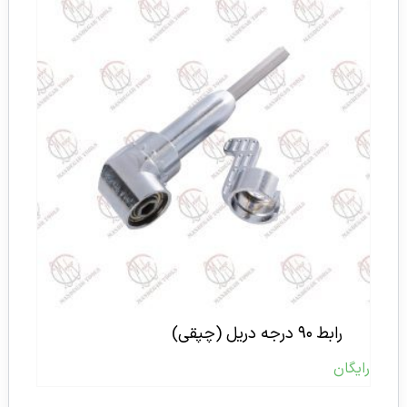
رابط ۹۰ درجه دریل (چپقی)
رایگان