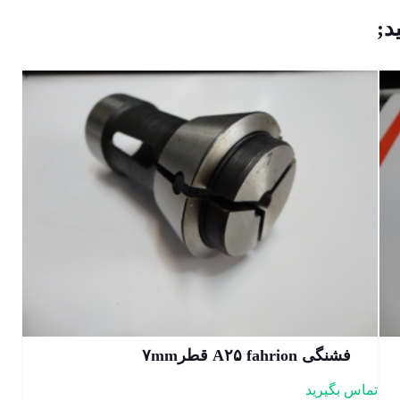
د;
فشنگی A۲۵ fahrion قطر۷mm
تماس بگیرید