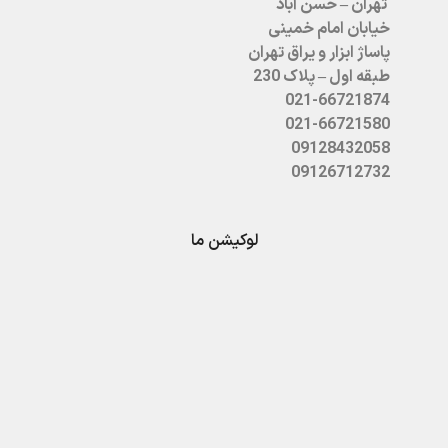
تهران – حسن آباد
خیابان امام خمینی
پاساژ ابزار و یراق تهران
طبقه اول – پلاک 230
021-66721874
021-66721580
09128432058
09126712732
لوکیشن ما