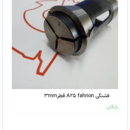
فشنگی A۲۵ fahrion قطر۳mm
رایگان