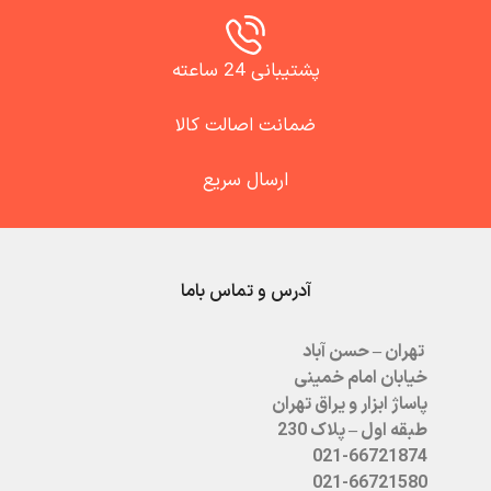
پشتیبانی 24 ساعته
ضمانت اصالت کالا
ارسال سریع
آدرس و تماس باما
تهران – حسن آباد
خیابان امام خمینی
پاساژ ابزار و یراق تهران
طبقه اول – پلاک 230
021-66721874
021-66721580