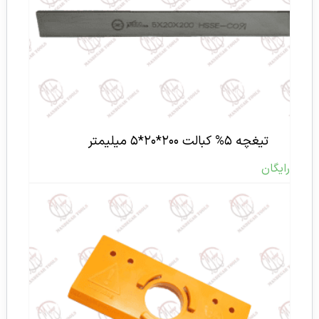
تیغچه ۵% کبالت ۲۰۰*۲۰*۵ میلیمتر
رایگان