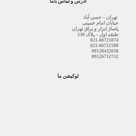
آدرس و تماس باما
تهران – حسن آباد
خیابان امام خمینی
پاساژ ابزار و یراق تهران
طبقه اول – پلاک 230
021-66721874
021-66721580
09128432058
09126712732
لوکیشن ما