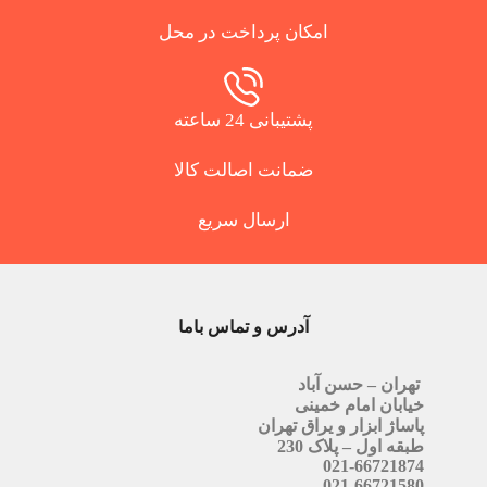
امکان پرداخت در محل
پشتیبانی 24 ساعته
ضمانت اصالت کالا
ارسال سریع
آدرس و تماس باما
تهران – حسن آباد
خیابان امام خمینی
پاساژ ابزار و یراق تهران
طبقه اول – پلاک 230
021-66721874
021-66721580