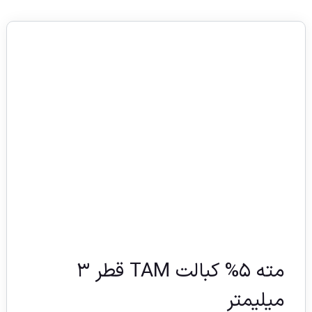
مته ۵% کبالت TAM قطر ۳
میلیمتر