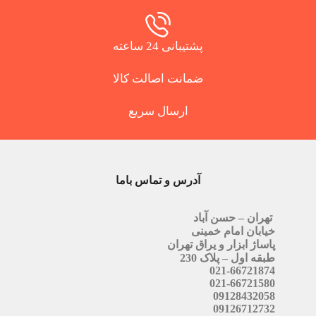
پشتیبانی 24 ساعته
ضمانت اصالت کالا
ارسال سریع
آدرس و تماس باما
تهران – حسن آباد
خیابان امام خمینی
پاساژ ابزار و یراق تهران
طبقه اول – پلاک 230
021-66721874
021-66721580
09128432058
09126712732