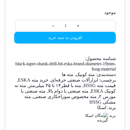
موجود
افزودن به سبد خرید
شناسه محصول:
black-taper-shank-drill-bit-eska-brand-diameter-19mm-
hssg-material
دسته‌بندی:
مته کونیک
,
مته ها
برچسب:
ابزارآلات صنعتی حرفه‌ای
,
خرید مته ESKA
,
قیمت مته HSSG
,
مته با قطر۱۴ تا ۳۵ میلی‌متر
,
مته ته
کونیک ESKA
,
مته صنعتی با دوام بالا
,
مته صنعتی با
مورس ۲
,
مته مخصوص سوراخکاری صنعتی
,
مته
مشکی HSSG
برند:
اسکا
برند:
اسکا