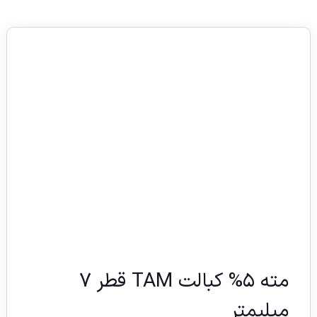
مته ۵% کبالت TAM قطر ۷
میلیمتر