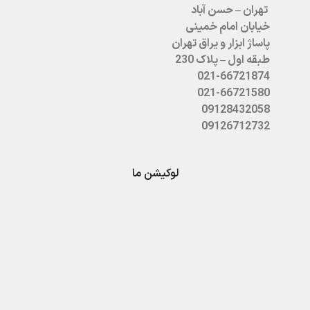
تهران – حسن آباد
خیابان امام خمینی
پاساژ ابزار و یراق تهران
طبقه اول – پلاک 230
021-66721874
021-66721580
09128432058
09126712732
لوکیشن ما