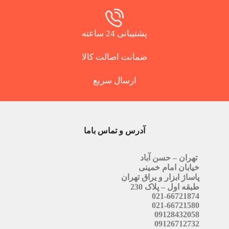
پشتیبانی 24 ساعته
ضمانت اصالت کالا
ارسال سریع
آدرس و تماس باما
تهران – حسن آباد
خیابان امام خمینی
پاساژ ابزار و یراق تهران
طبقه اول – پلاک 230
021-66721874
021-66721580
09128432058
09126712732