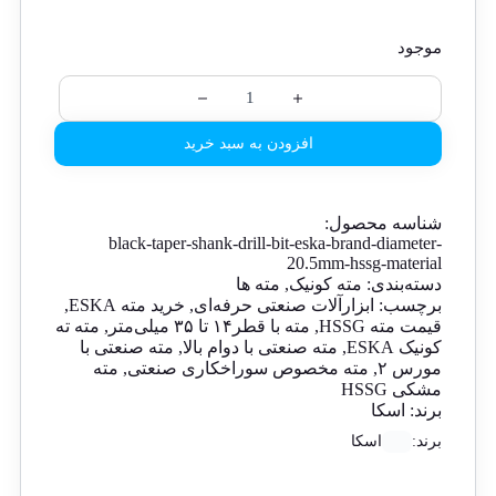
موجود
افزودن به سبد خرید
شناسه محصول:
black-taper-shank-drill-bit-eska-brand-diameter-
20.5mm-hssg-material
دسته‌بندی:
مته کونیک
,
مته ها
برچسب:
ابزارآلات صنعتی حرفه‌ای
,
خرید مته ESKA
,
قیمت مته HSSG
,
مته با قطر۱۴ تا ۳۵ میلی‌متر
,
مته ته
کونیک ESKA
,
مته صنعتی با دوام بالا
,
مته صنعتی با
مورس ۲
,
مته مخصوص سوراخکاری صنعتی
,
مته
مشکی HSSG
برند:
اسکا
برند:
اسکا